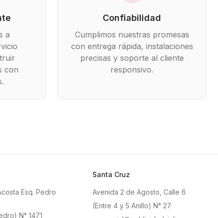
nte
Confiabilidad
s a
Cumplimos nuestras promesas
vicio
con entrega rápida, instalaciones
ruir
precisas y soporte al cliente
s con
responsivo.
s.
Santa Cruz
Acosta Esq. Pedro
Avenida 2 de Agosto, Calle 6
(Entre 4 y 5 Anillo) N° 27
edro) N° 1471