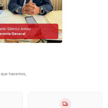
rtín Sillerico Ariñez
erente General
o que hacemos,