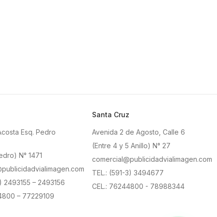
Santa Cruz
Acosta Esq. Pedro
Avenida 2 de Agosto, Calle 6
(Entre 4 y 5 Anillo) N° 27
edro) N° 1471
comercial@publicidadvialimagen.com
publicidadvialimagen.com
TEL.: (591-3) 3494677
2) 2493155 – 2493156
CEL.: 76244800 - 78988344
4800 – 77229109