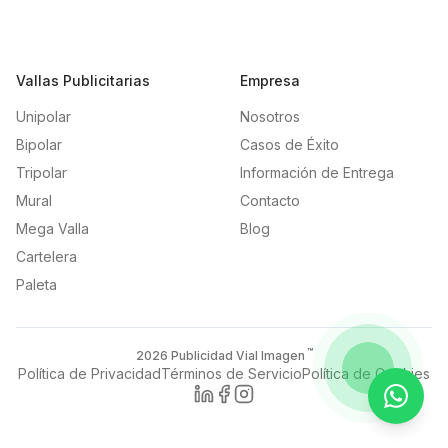
Vallas Publicitarias
Empresa
Unipolar
Nosotros
Bipolar
Casos de Éxito
Tripolar
Información de Entrega
Mural
Contacto
Mega Valla
Blog
Cartelera
Paleta
™
2026
Publicidad Vial Imagen
Política de Privacidad
Términos de Servicio
Política de Cookies
Contac
LinkedIn
Facebook
Instagram