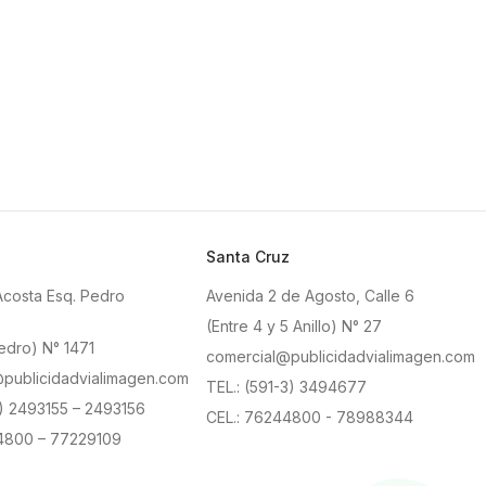
Santa Cruz
Acosta Esq. Pedro
Avenida 2 de Agosto, Calle 6
(Entre 4 y 5 Anillo) N° 27
edro) N° 1471
comercial@publicidadvialimagen.com
publicidadvialimagen.com
TEL.: (591-3) 3494677
2) 2493155 – 2493156
CEL.: 76244800 - 78988344
4800 – 77229109