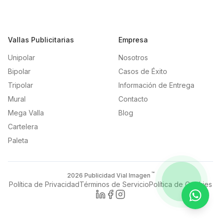
Vallas Publicitarias
Empresa
Unipolar
Nosotros
Bipolar
Casos de Éxito
Tripolar
Información de Entrega
Mural
Contacto
Mega Valla
Blog
Cartelera
Paleta
™
2026
Publicidad Vial Imagen
Política de Privacidad
Términos de Servicio
Política de Cookies
Contac
LinkedIn
Facebook
Instagram