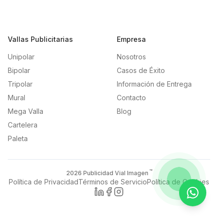
Vallas Publicitarias
Empresa
Unipolar
Nosotros
Bipolar
Casos de Éxito
Tripolar
Información de Entrega
Mural
Contacto
Mega Valla
Blog
Cartelera
Paleta
™
2026
Publicidad Vial Imagen
Política de Privacidad
Términos de Servicio
Política de Cookies
Contac
LinkedIn
Facebook
Instagram