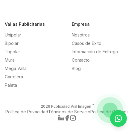
Vallas Publicitarias
Empresa
Unipolar
Nosotros
Bipolar
Casos de Éxito
Tripolar
Información de Entrega
Mural
Contacto
Mega Valla
Blog
Cartelera
Paleta
™
2026
Publicidad Vial Imagen
Política de Privacidad
Términos de Servicio
Política de Cookies
Contac
LinkedIn
Facebook
Instagram