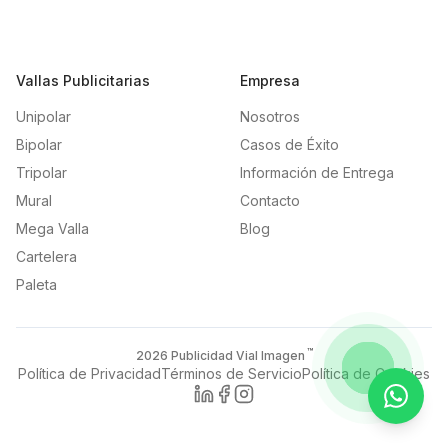
Vallas Publicitarias
Empresa
Unipolar
Nosotros
Bipolar
Casos de Éxito
Tripolar
Información de Entrega
Mural
Contacto
Mega Valla
Blog
Cartelera
Paleta
™
2026
Publicidad Vial Imagen
Política de Privacidad
Términos de Servicio
Política de Cookies
Contac
LinkedIn
Facebook
Instagram