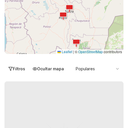
Leaflet
|
©
OpenStreetMap
contributors
Filtros
Ocultar mapa
Populares