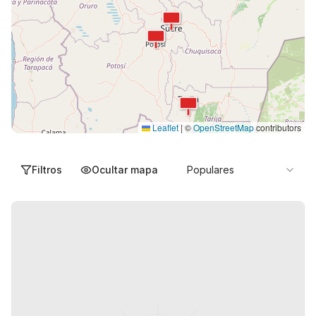
Leaflet
|
©
OpenStreetMap
contributors
Filtros
Ocultar mapa
Populares