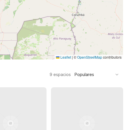
Leaflet
|
©
OpenStreetMap
contributors
9
espacios
Populares