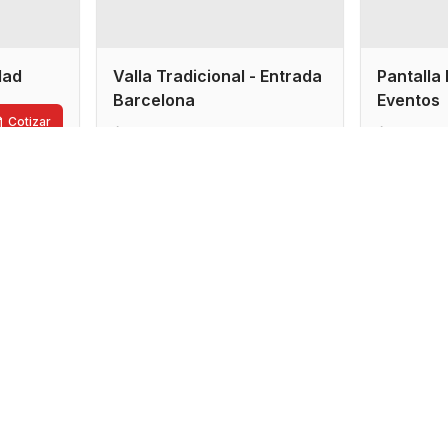
idad
Valla Tradicional - Entrada
Pantalla 
Barcelona
Eventos
Cotizar
7x3.5 metros
4x2 me
Cotizar
Sucre
Cocha