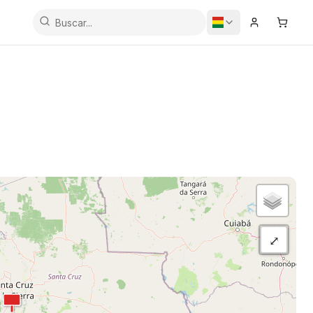
Iniciar Sesi
Carrit
⤢