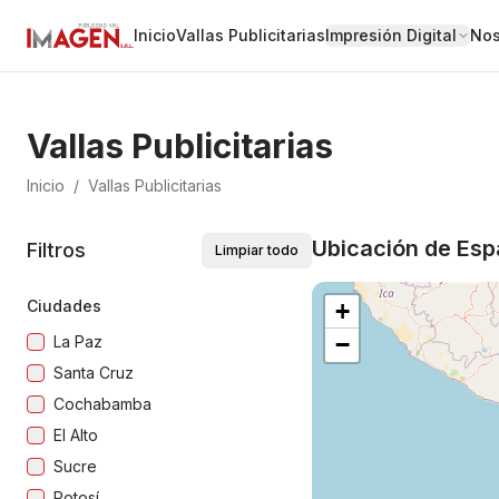
Inicio
Vallas Publicitarias
Impresión Digital
Nos
Vallas Publicitarias
Inicio
/
Vallas Publicitarias
Ubicación de Espa
Filtros
Limpiar todo
Ciudades
+
−
La Paz
Santa Cruz
Cochabamba
El Alto
Sucre
Potosí