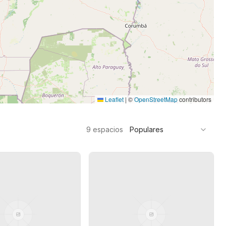
Leaflet
|
©
OpenStreetMap
contributors
9
espacios
Populares