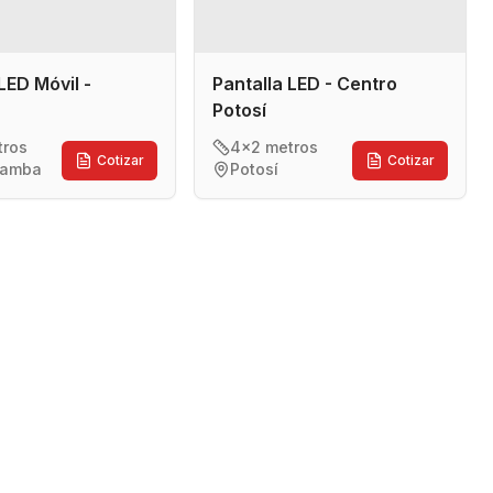
LED Móvil -
Pantalla LED - Centro
Potosí
tros
4x2 metros
Cotizar
Cotizar
bamba
Potosí