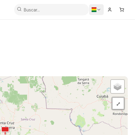
Iniciar Sesi
Carrit
⤢