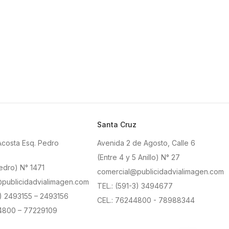
Santa Cruz
Acosta Esq. Pedro
Avenida 2 de Agosto, Calle 6
(Entre 4 y 5 Anillo) N° 27
edro) N° 1471
comercial@publicidadvialimagen.com
publicidadvialimagen.com
TEL.: (591-3) 3494677
2) 2493155 – 2493156
CEL.: 76244800 - 78988344
4800 – 77229109