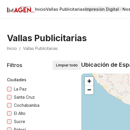
Inicio
Vallas Publicitarias
Impresión Digital
Nos
Vallas Publicitarias
Inicio
/
Vallas Publicitarias
Ubicación de Espa
Filtros
Limpiar todo
Ciudades
+
−
La Paz
Santa Cruz
Cochabamba
El Alto
Sucre
Potosí