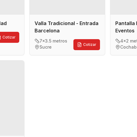
idad
Valla Tradicional - Entrada
Pantalla 
Barcelona
Eventos
Cotizar
7x3.5 metros
4x2 me
Cotizar
Sucre
Cocha