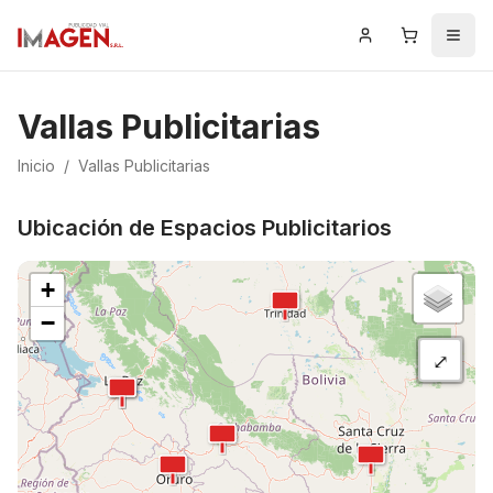
Iniciar Sesión
Carrito
Men
Error al cargar las vallas publicitarias
Failed to fetch