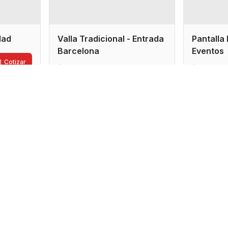
idad
Valla Tradicional - Entrada
Pantalla 
Barcelona
Eventos
Cotizar
7x3.5 metros
4x2 me
Cotizar
Sucre
Cocha