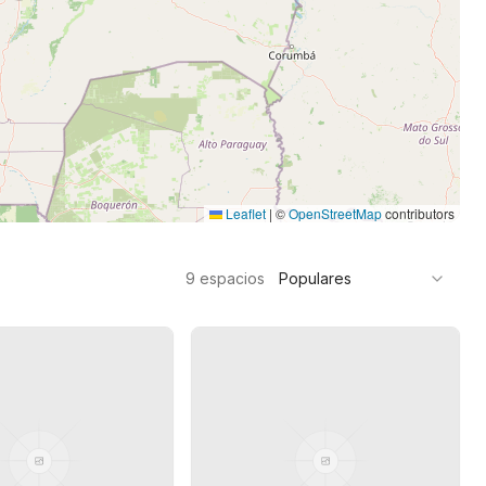
Leaflet
|
©
OpenStreetMap
contributors
9
espacios
Populares