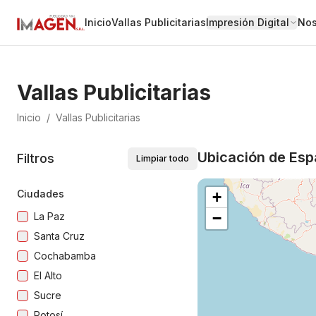
Inicio
Vallas Publicitarias
Impresión Digital
Nos
Vallas Publicitarias
Inicio
/
Vallas Publicitarias
Ubicación de Espa
Filtros
Limpiar todo
Ciudades
+
−
La Paz
Santa Cruz
Cochabamba
El Alto
Sucre
Potosí