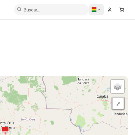
Iniciar Sesi
Carrit
⤢