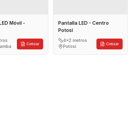
LED Móvil -
Pantalla LED - Centro
Potosí
tros
4x2 metros
Cotizar
Cotizar
bamba
Potosí