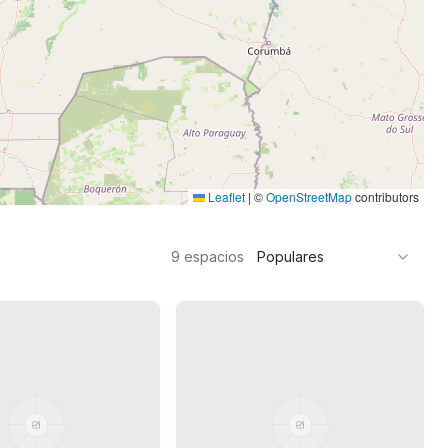
Leaflet
|
©
OpenStreetMap
contributors
9
espacios
Populares