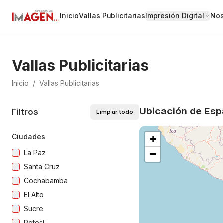
Inicio
Vallas Publicitarias
Impresión Digital
Nos
Vallas Publicitarias
Inicio
/
Vallas Publicitarias
Ubicación de Espa
Filtros
Limpiar todo
Ciudades
+
−
La Paz
Santa Cruz
Cochabamba
El Alto
Sucre
Potosí