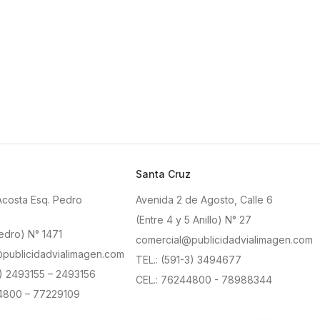
Santa Cruz
Acosta Esq. Pedro
Avenida 2 de Agosto, Calle 6
(Entre 4 y 5 Anillo) N° 27
edro) N° 1471
comercial@publicidadvialimagen.com
publicidadvialimagen.com
TEL.: (591-3) 3494677
2) 2493155 – 2493156
CEL.: 76244800 - 78988344
4800 – 77229109