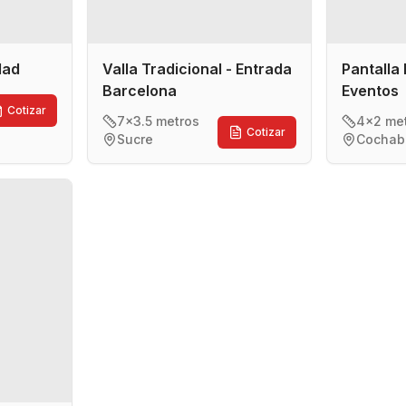
idad
Valla Tradicional - Entrada
Pantalla 
Barcelona
Eventos
Cotizar
7x3.5 metros
4x2 me
Cotizar
Sucre
Cocha