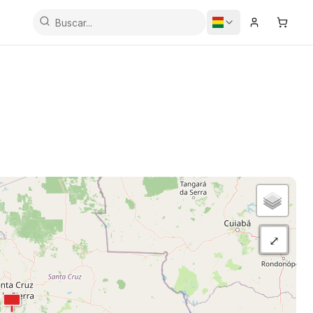
Iniciar Sesi
Carrit
⤢