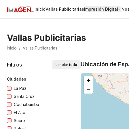
Inicio
Vallas Publicitarias
Impresión Digital
Nos
Vallas Publicitarias
Inicio
/
Vallas Publicitarias
Ubicación de Espa
Filtros
Limpiar todo
Ciudades
+
−
La Paz
Santa Cruz
Cochabamba
El Alto
Sucre
Potosí