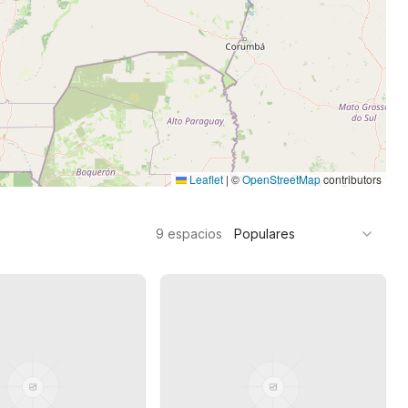
Leaflet
|
©
OpenStreetMap
contributors
9
espacios
Populares