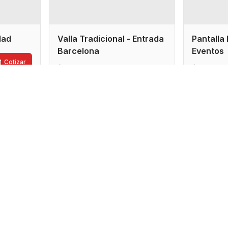
idad
Valla Tradicional - Entrada
Pantalla 
Barcelona
Eventos
Cotizar
7x3.5 metros
4x2 me
Cotizar
Sucre
Cocha