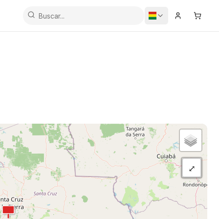
Iniciar Sesi
Carrit
⤢