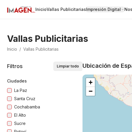
Inicio
Vallas Publicitarias
Impresión Digital
Nos
Vallas Publicitarias
Inicio
/
Vallas Publicitarias
Ubicación de Espa
Filtros
Limpiar todo
Ciudades
+
−
La Paz
Santa Cruz
Cochabamba
El Alto
Sucre
Potosí