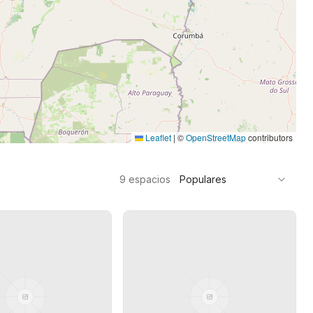
Leaflet
|
©
OpenStreetMap
contributors
9
espacios
Populares