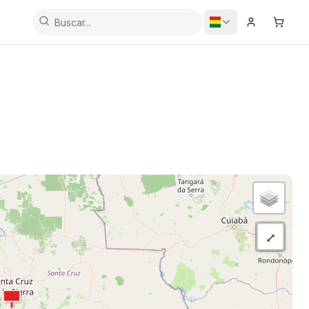
Iniciar Sesi
Carrit
⤢