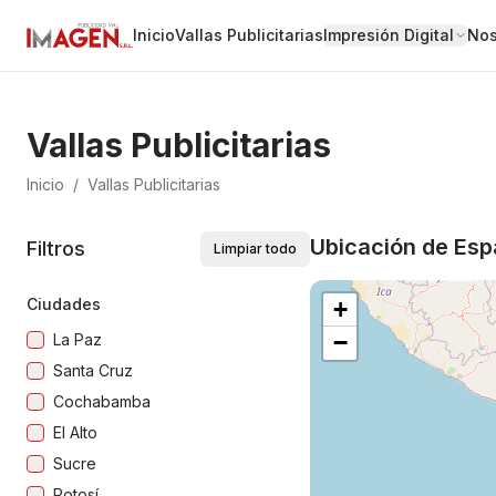
Inicio
Vallas Publicitarias
Impresión Digital
Nos
Vallas Publicitarias
Inicio
/
Vallas Publicitarias
Ubicación de Espa
Filtros
Limpiar todo
Ciudades
+
−
La Paz
Santa Cruz
Cochabamba
El Alto
Sucre
Potosí