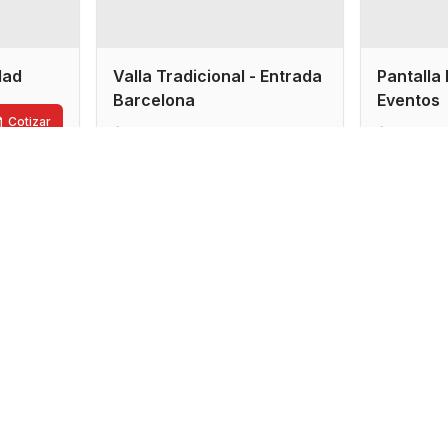
idad
Valla Tradicional - Entrada
Pantalla 
Barcelona
Eventos
Cotizar
7x3.5 metros
4x2 me
Cotizar
Sucre
Cocha