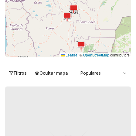
Leaflet
|
©
OpenStreetMap
contributors
Filtros
Ocultar mapa
Populares