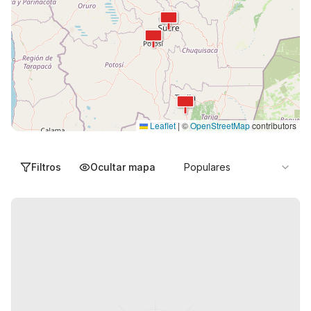
Leaflet
|
©
OpenStreetMap
contributors
Filtros
Ocultar mapa
Populares