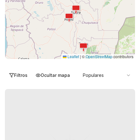
Leaflet
|
©
OpenStreetMap
contributors
Filtros
Ocultar mapa
Populares