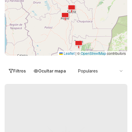
Leaflet
|
©
OpenStreetMap
contributors
Filtros
Ocultar mapa
Populares