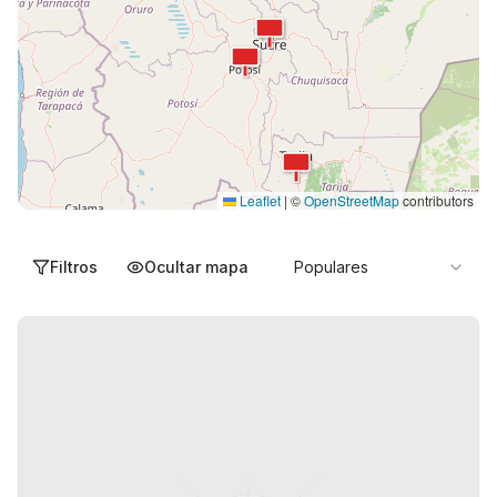
Leaflet
|
©
OpenStreetMap
contributors
Filtros
Ocultar mapa
Populares