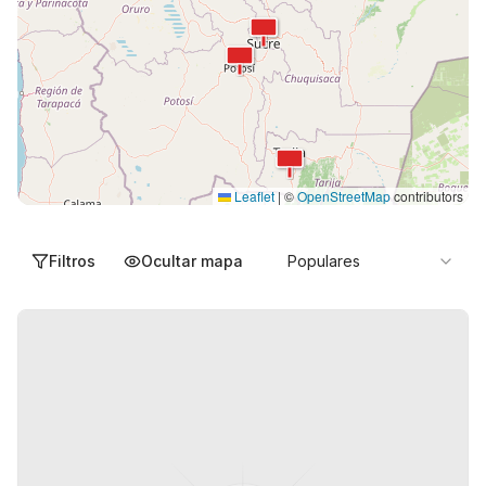
Leaflet
|
©
OpenStreetMap
contributors
Filtros
Ocultar mapa
Populares