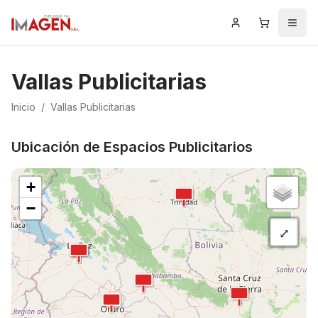
Iniciar Sesión
Carrito
Men
Error al cargar las vallas publicitarias
Failed to fetch