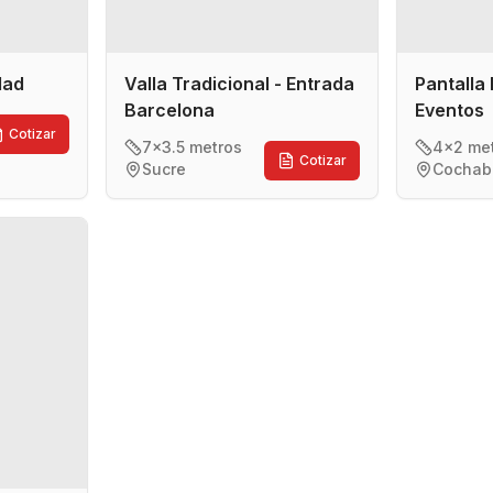
idad
Valla Tradicional - Entrada
Pantalla 
Barcelona
Eventos
Cotizar
7x3.5 metros
4x2 me
Cotizar
Sucre
Cocha