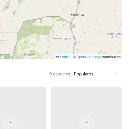
Leaflet
|
©
OpenStreetMap
contributors
9
espacios
Populares