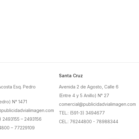
Santa Cruz
Acosta Esq. Pedro
Avenida 2 de Agosto, Calle 6
(Entre 4 y 5 Anillo) N° 27
edro) N° 1471
comercial@publicidadvialimagen.com
publicidadvialimagen.com
TEL.: (591-3) 3494677
2) 2493155 – 2493156
CEL.: 76244800 - 78988344
4800 – 77229109