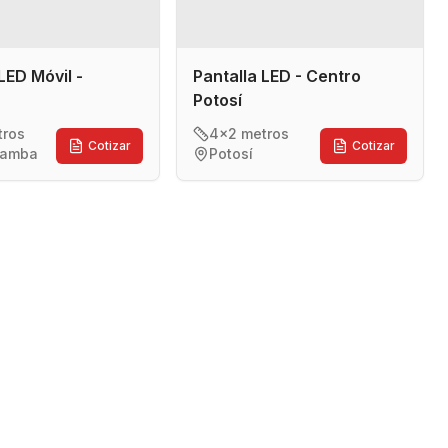
LED Móvil -
Pantalla LED - Centro
Potosí
tros
4x2 metros
Cotizar
Cotizar
bamba
Potosí