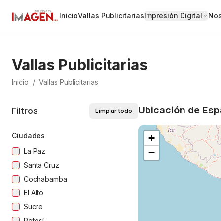
Inicio
Vallas Publicitarias
Impresión Digital
Nos
Vallas Publicitarias
Inicio
/
Vallas Publicitarias
Ubicación de Espa
Filtros
Limpiar todo
Ciudades
+
−
La Paz
Santa Cruz
Cochabamba
El Alto
Sucre
Potosí