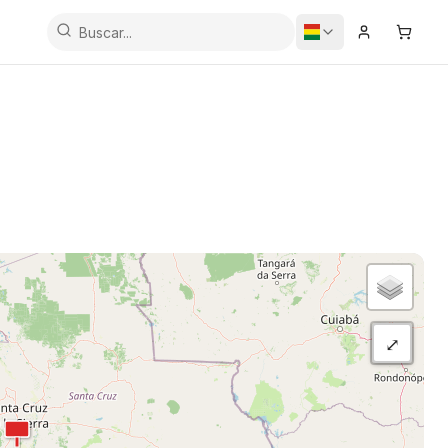
Iniciar Sesi
Carrit
⤢