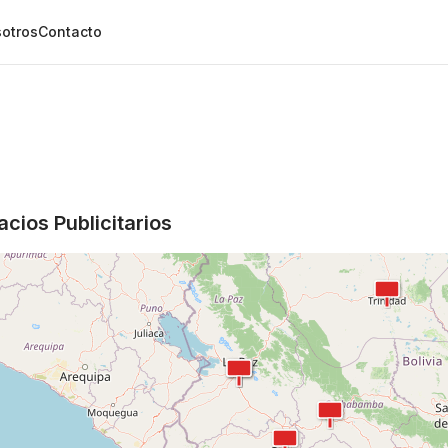
otros
Contacto
Error al cargar las vallas publicitarias
Failed to fetch