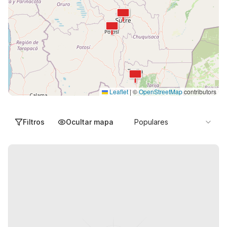
Leaflet
|
©
OpenStreetMap
contributors
Filtros
Ocultar mapa
Populares