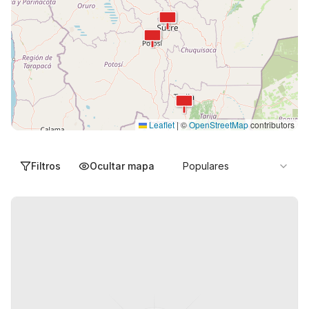
Leaflet
|
©
OpenStreetMap
contributors
Filtros
Ocultar mapa
Populares