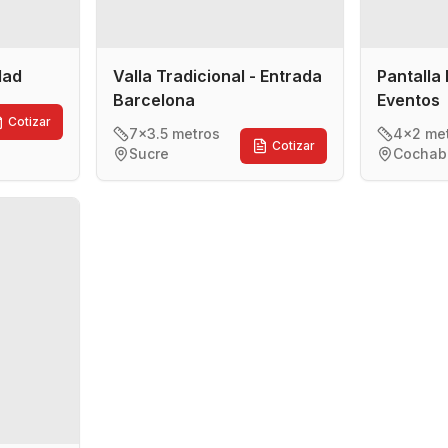
idad
Valla Tradicional - Entrada
Pantalla 
Barcelona
Eventos
Cotizar
7x3.5 metros
4x2 me
Cotizar
Sucre
Cocha