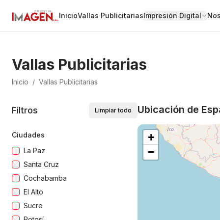
Inicio
Vallas Publicitarias
Impresión Digital
Nos
Vallas Publicitarias
Inicio
/
Vallas Publicitarias
Ubicación de Espa
Filtros
Limpiar todo
Ciudades
+
−
La Paz
Santa Cruz
Cochabamba
El Alto
Sucre
Potosí