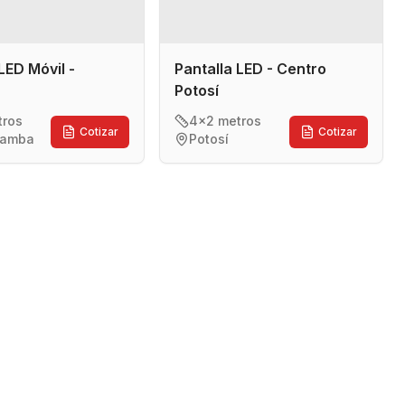
LED Móvil -
Pantalla LED - Centro
Potosí
tros
4x2 metros
Cotizar
Cotizar
bamba
Potosí