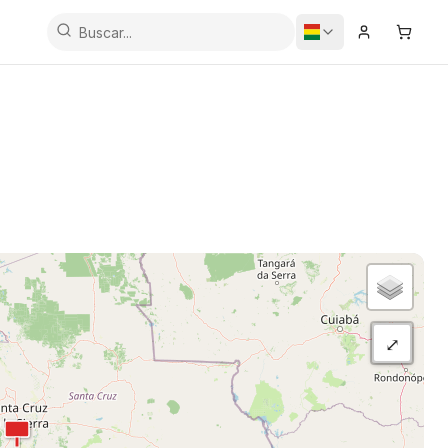
Iniciar Sesi
Carrit
⤢