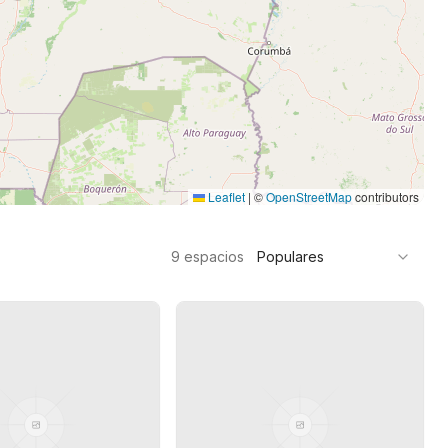
Leaflet
|
©
OpenStreetMap
contributors
9
espacios
Populares