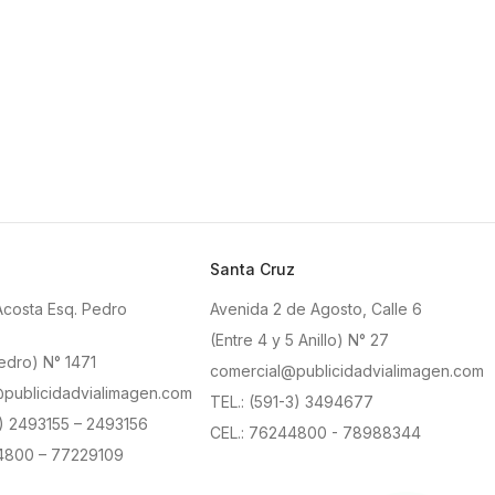
Santa Cruz
Acosta Esq. Pedro
Avenida 2 de Agosto, Calle 6
(Entre 4 y 5 Anillo) N° 27
edro) N° 1471
comercial@publicidadvialimagen.com
publicidadvialimagen.com
TEL.: (591-3) 3494677
2) 2493155 – 2493156
CEL.: 76244800 - 78988344
4800 – 77229109