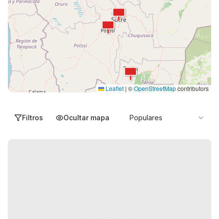
Leaflet
|
©
OpenStreetMap
contributors
Filtros
Ocultar mapa
Populares