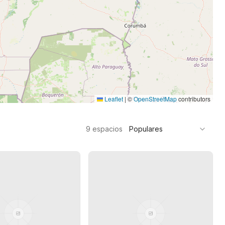
Leaflet
|
©
OpenStreetMap
contributors
9
espacios
Populares