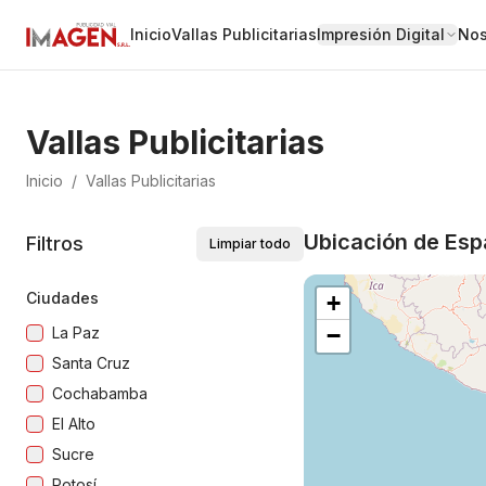
Inicio
Vallas Publicitarias
Impresión Digital
Nos
Vallas Publicitarias
Inicio
/
Vallas Publicitarias
Ubicación de Espa
Filtros
Limpiar todo
Ciudades
+
−
La Paz
Santa Cruz
Cochabamba
El Alto
Sucre
Potosí