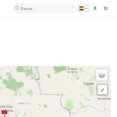
Iniciar Sesi
Carrit
⤢