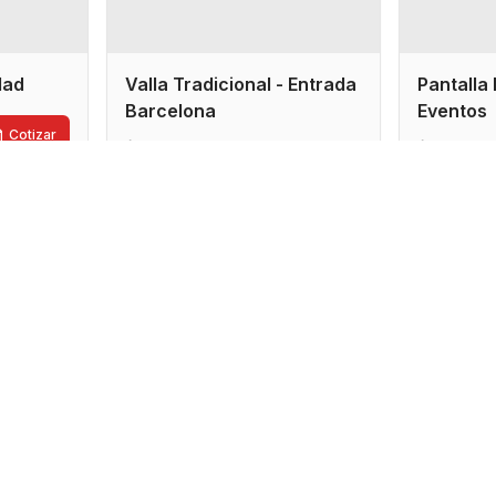
idad
Valla Tradicional - Entrada
Pantalla 
Barcelona
Eventos
Cotizar
7x3.5 metros
4x2 me
Cotizar
Sucre
Cocha