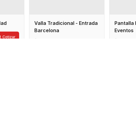
idad
Valla Tradicional - Entrada
Pantalla 
Barcelona
Eventos
Cotizar
7x3.5 metros
4x2 me
Cotizar
Sucre
Cocha