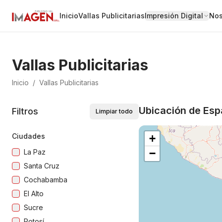
Inicio
Vallas Publicitarias
Impresión Digital
Nos
Vallas Publicitarias
Inicio
/
Vallas Publicitarias
Ubicación de Espa
Filtros
Limpiar todo
Ciudades
+
−
La Paz
Santa Cruz
Cochabamba
El Alto
Sucre
Potosí