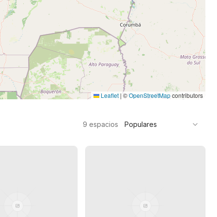
Leaflet
|
©
OpenStreetMap
contributors
9
espacios
Populares