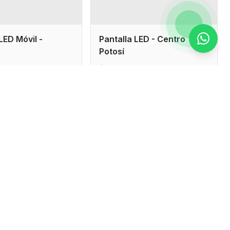
LED Móvil -
Pantalla LED - Centro
Contac
Potosí
tros
4x2 metros
Cotizar
Cotizar
bamba
Potosí