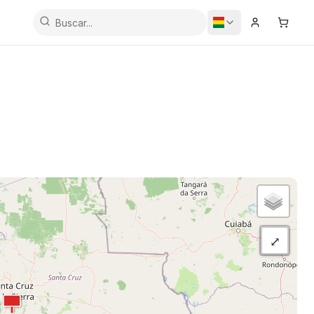
Iniciar Sesi
Carrit
⤢