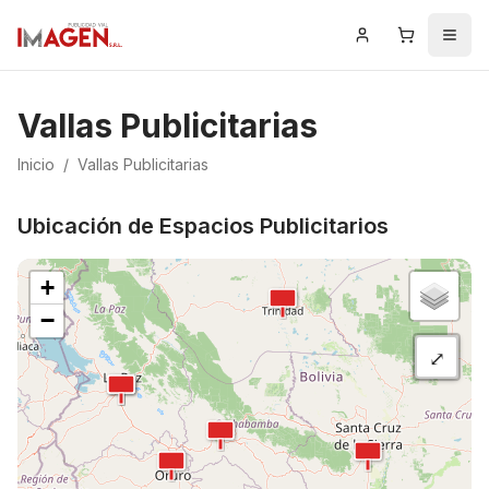
Iniciar Sesión
Carrito
Men
Error al cargar las vallas publicitarias
Failed to fetch