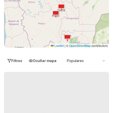
Leaflet
|
©
OpenStreetMap
contributors
Filtros
Ocultar mapa
Populares